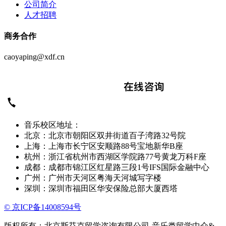
公司简介
人才招聘
商务合作
caoyaping@xdf.cn
音乐校区地址：
北京：北京市朝阳区双井街道百子湾路32号院
上海：上海市长宁区安顺路88号宝地新华B座
杭州：浙江省杭州市西湖区学院路77号黄龙万科F座
成都：成都市锦江区红星路三段1号IFS国际金融中心
广州：广州市天河区粤海天河城写字楼
深圳：深圳市福田区华安保险总部大厦西塔
© 京ICP备14008594号
版权所有：北京斯芬克留学咨询有限公司-音乐类留学中介&