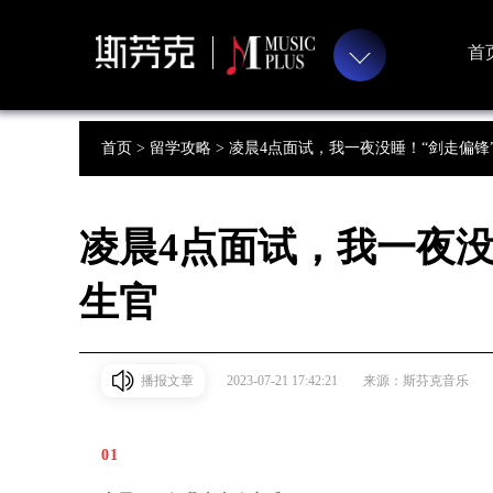
首
首页 >
留学攻略 >
凌晨4点面试，我一夜没睡！“剑走偏锋
凌晨4点面试，我一夜没
生官
播报文章
2023-07-21 17:42:21
来源：斯芬克音乐
01