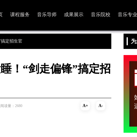
页
课程服务
音乐导师
成果展示
音乐院校
音乐专
为
”搞定招生官
睡！“剑走偏锋”搞定招
A+
A-
阅读量：2680