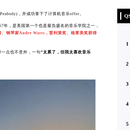
eabody)，并成功拿下了计算机音乐offer。
Q
于1857年，是美国第一个也是最负盛名的音乐学院之一，
排
、钢琴家Andre Watts，普利策奖、格莱美奖获得
1
老师一点也不意外，一句
“太累了，但我太喜欢音乐
2
3
4
5