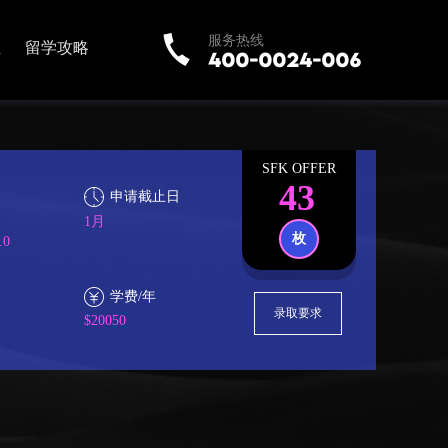
服务热线
业
留学攻略
SFK OFFER
43
申请截止日
1月
枚
.0
学费/年
录取要求
$20050