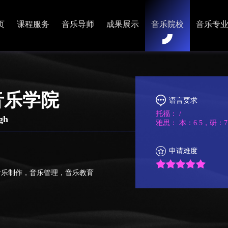
页
课程服务
音乐导师
成果展示
音乐院校
音乐专
音乐学院
语言要求
托福：
/
gh
雅思：
本：6.5，研：7
申请难度
音乐制作，音乐管理，音乐教育