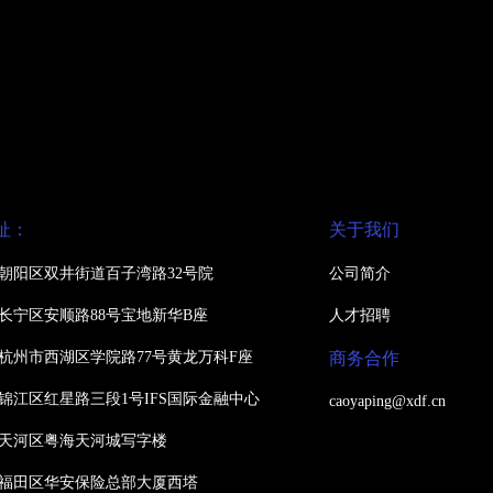
址：
关于我们
朝阳区双井街道百子湾路32号院
公司简介
长宁区安顺路88号宝地新华B座
人才招聘
杭州市西湖区学院路77号黄龙万科F座
商务合作
锦江区红星路三段1号IFS国际金融中心
caoyaping@xdf.cn
天河区粤海天河城写字楼
福田区华安保险总部大厦西塔