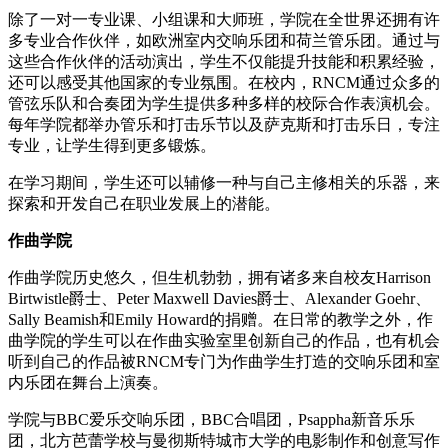
除了一对一专业课、小组课和大师班，学院在全世界还拥有许
多专业合作伙伴，如欧洲室内交响乐团和荷兰管乐团。通过与
这些合作伙伴的活动演出，学生不仅能提升技能和积累经验，
还可以感受其他国家的专业氛围。在校内，RNCM通过众多的
管弦乐队和合奏团为学生提供多种多样的校际合作表演机会。
每年学院都举办管乐和打击乐节以及萨克斯和打击乐日，专注
专业，让学生得到更多锻炼。
在学习期间，学生还可以辅修一种与自己主修相关的乐器，来
探索和开发自己在职业发展上的潜能。
作曲学院
作曲学院历史悠久，但生机勃勃，拥有诸多来自校友Harrison
Birtwistle爵士、Peter Maxwell Davies爵士、Alexander Goehr、
Sally Beamish和Emily Howard的捐赠。在日常的教学之外，作
曲学院的学生可以在作曲实验室里创新自己的作品，也有机会
听到自己的作品被RNCM专门为作曲学生打造的交响乐团和室
内乐团在舞台上演奏。
学院与BBC爱乐交响乐团，BBC合唱团，Psappha新音乐乐
团，北方芭蕾学校与曼彻斯特城市大学的电影制作和创意写作