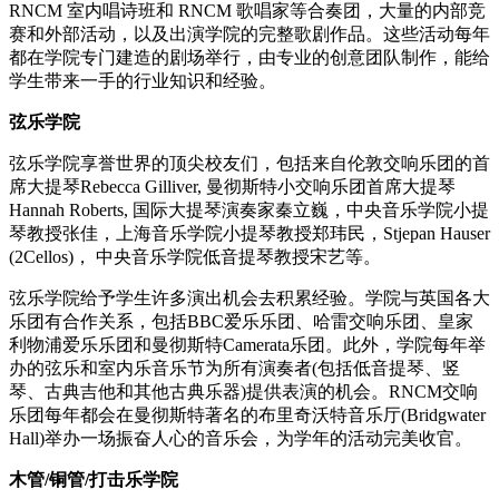
RNCM 室内唱诗班和 RNCM 歌唱家等合奏团，大量的内部竞
赛和外部活动，以及出演学院的完整歌剧作品。这些活动每年
都在学院专门建造的剧场举行，由专业的创意团队制作，能给
学生带来一手的行业知识和经验。
弦乐学院
弦乐学院享誉世界的顶尖校友们，包括来自伦敦交响乐团的首
席大提琴Rebecca Gilliver, 曼彻斯特小交响乐团首席大提琴
Hannah Roberts, 国际大提琴演奏家秦立巍，中央音乐学院小提
琴教授张佳，上海音乐学院小提琴教授郑玮民，Stjepan Hauser
(2Cellos)， 中央音乐学院低音提琴教授宋艺等。
弦乐学院给予学生许多演出机会去积累经验。学院与英国各大
乐团有合作关系，包括BBC爱乐乐团、哈雷交响乐团、皇家
利物浦爱乐乐团和曼彻斯特Camerata乐团。此外，学院每年举
办的弦乐和室内乐音乐节为所有演奏者(包括低音提琴、竖
琴、古典吉他和其他古典乐器)提供表演的机会。RNCM交响
乐团每年都会在曼彻斯特著名的布里奇沃特音乐厅(Bridgwater
Hall)举办一场振奋人心的音乐会，为学年的活动完美收官。
木管/铜管/打击乐学院