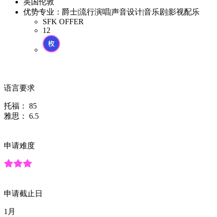
英国伦敦
优势专业：爵士|流行演唱|声音设计|音乐剧|影视配乐
SFK OFFER
12
语言要求
托福：
85
雅思：
6.5
申请难度
申请截止日
1月