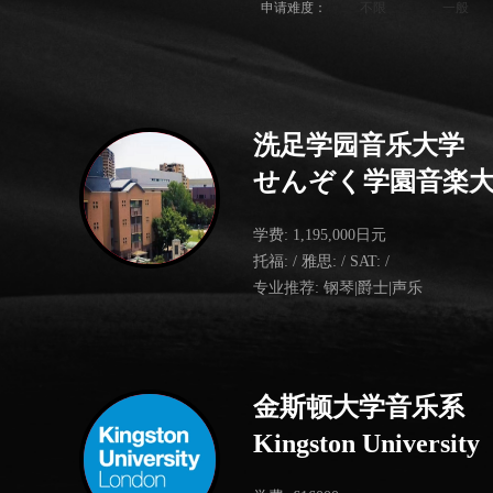
申请难度：
不限
一般
洗足学园音乐大学
せんぞく学園音楽
学费: 1,195,000日元
托福: / 雅思: / SAT: /
专业推荐: 钢琴|爵士|声乐
金斯顿大学音乐系
Kingston University