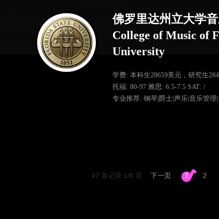
佛罗里达州立大学音
College of Music of F
University
学费: 本科生28659美元，研究生28
托福: 80-97 雅思: 6.5-7.5 SAT: /
专业推荐: 钢琴|爵士|声乐|音乐管理
47 条记录 1/6 页
下一页
1
2