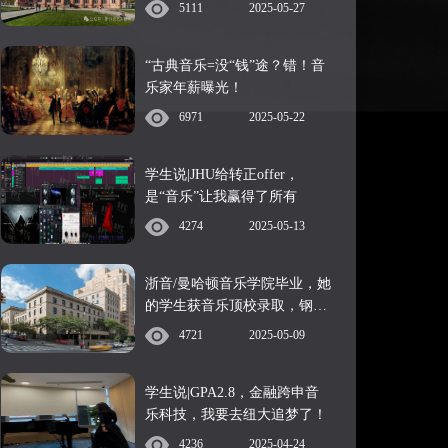
5111
2025-05-27
“古典音乐=没“钱”途？错！音
乐家年薪曝光！
6971
2025-05-22
学生说|JHU给转正offer，
是“音乐”让我赢得了所有
4274
2025-05-13
浙音/曼哈顿音乐学院毕业，她
的学生获音乐顶校录取，钢琴
表演的关键是：
4721
2025-05-09
学生说|GPA2.8，金融跨申音
乐科技，我要去纽大追梦了！
4236
2025-04-24