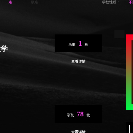
难
极难
学校性质：
不
1
录取
枚
大学
查看详情
78
录取
枚
查看详情