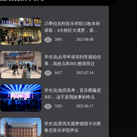
25季伯克利音乐学院53枚本研
录取，4大校区大满贯，原来
青睐这样的申请者：
5091
2025-08-08
学生说|从早申请等到常规轮结
果，我差点和JHU擦肩而过
6457
2025-07-14
学生说|放弃高考，音乐爬藤进
JHU，这不是我故事的终点
5265
2025-06-17
学生说|普高生圆梦德国卡尔斯
鲁厄音乐学院声乐