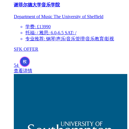
谢菲尔德大学音乐学院
Department of Music The University of Sheffield
学费: £13990
托福: / 雅思: 6.0-6.5 SAT: /
专业推荐: 钢琴|声乐|音乐管理|音乐教育|影视
SFK OFFER
54
查看详情