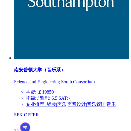
南安普顿大学（音乐系）
Science and Engineering South Consortium
学费: ￡19850
托福: / 雅思: 6.5 SAT: /
专业推荐: 钢琴|声乐|声音设计|音乐管理|音乐
SFK OFFER