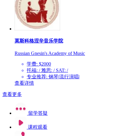
莫斯科格涅辛音乐学院
Russian Gnesin's Academy of Music
学费: $2000
托福: / 雅思: / SAT: /
专业推荐: 钢琴|流行演唱|
查看详情
查看更多
留学答疑
课程观看