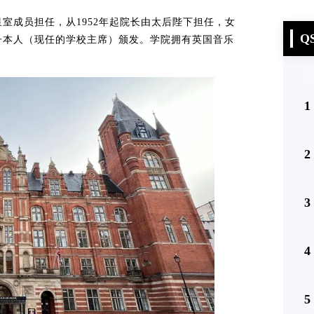
室成员担任，从1952年起院长由太后陛下担任，女
Q
子本人（现任的学校主席）颁发。学院拥有英国音乐
排
1
2
3
4
5