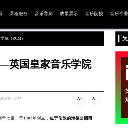
页
课程服务
音乐导师
成果展示
音乐院校
音乐专
为
学院（RCM）
——英国皇家音乐学院
A+
A-
阅读量：4357
华七世）于1883年创立，
位于伦敦的海德公园附