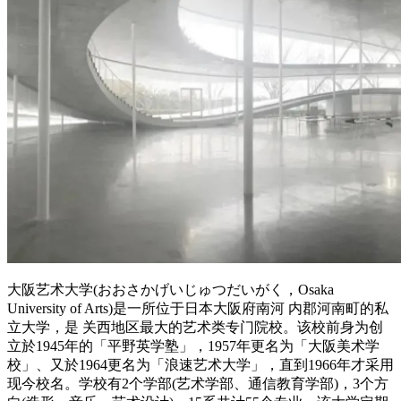
大阪艺术大学(おおさかげいじゅつだいがく，Osaka
University of Arts)是一所位于日本大阪府南河 内郡河南町的私
立大学，是 关西地区最大的艺术类专门院校。该校前身为创
立於1945年的「平野英学塾」，1957年更名为「大阪美术学
校」、又於1964更名为「浪速艺术大学」，直到1966年才采用
现今校名。学校有2个学部(艺术学部、通信教育学部)，3个方