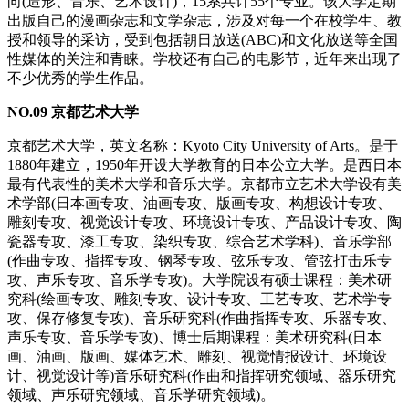
向(造形、音乐、艺术设计)，15系共计55个专业。该大学定期
出版自己的漫画杂志和文学杂志，涉及对每一个在校学生、教
授和领导的采访，受到包括朝日放送(ABC)和文化放送等全国
性媒体的关注和青睐。学校还有自己的电影节，近年来出现了
不少优秀的学生作品。
NO.09 京都艺术大学
京都艺术大学，英文名称：Kyoto City University of Arts。是于
1880年建立，1950年开设大学教育的日本公立大学。是西日本
最有代表性的美术大学和音乐大学。京都市立艺术大学设有美
术学部(日本画专攻、油画专攻、版画专攻、构想设计专攻、
雕刻专攻、视觉设计专攻、环境设计专攻、产品设计专攻、陶
瓷器专攻、漆工专攻、染织专攻、综合艺术学科)、音乐学部
(作曲专攻、指挥专攻、钢琴专攻、弦乐专攻、管弦打击乐专
攻、声乐专攻、音乐学专攻)。大学院设有硕士课程：美术研
究科(绘画专攻、雕刻专攻、设计专攻、工艺专攻、艺术学专
攻、保存修复专攻)、音乐研究科(作曲指挥专攻、乐器专攻、
声乐专攻、音乐学专攻)、博士后期课程：美术研究科(日本
画、油画、版画、媒体艺术、雕刻、视觉情报设计、环境设
计、视觉设计等)音乐研究科(作曲和指挥研究领域、器乐研究
领域、声乐研究领域、音乐学研究领域)。