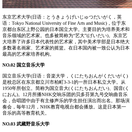
东京艺术大学(日语：とうきょうげいじゅつだいがく，英
语：Tokyo National University of Fine Arts and Music)，位于东
京都台东区上野公园的日本国立大学。主要目的为培养美术和
音乐领域的艺术家。也多被简称为“艺大”(げいだい)。东京艺
大培养了许多日本代表性的艺术家，其中美术学部是日本绝大
多数著名画家、艺术家的摇篮。在日本国内被一致公认为日本
最高的艺术家培养机构。
NO.02 国立音乐大学
国立音乐大学(日语：音楽大学，くにたちおんがくだいがく)
是校总区在东京都立川市柏町3-3-1的一所日本私立大学。从
1950年所创立。简称为国立音大(くにたちおんだい)、国音(く
におん)。12月所播NHK交响乐团的贝多芬第九号交响曲音乐
会，合唱团中由于有主修声乐的学生担任演出而出名。那场演
奏会，毎年12月，NHK教育电视台都会播放。这是日本第一
音乐的高等教育机关。
NO.03 武藏野音乐大学