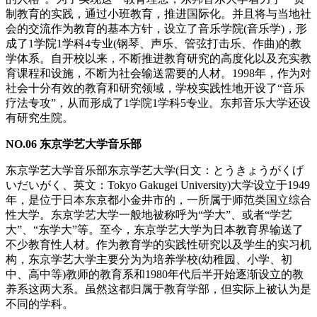
制教育的实践，通过小班教育，推进国际化。并且将与当地社
会的交流作为教育的基本方针，设立了音乐学院(音乐学)，形
成了1学院1学科4专业(钢琴、声乐、管弦打击乐、作曲)的教
学体系。自开校以来，不断推进教育研究的高度化以及充实教
育课程和设施，不断为社会输送需要的人材。1998年，作为对
社会十分有效的教育和研究领域，学校实践性地开设了“音乐
疗法专攻”，从而形成了1学院1学科5专业。东邦音乐大学还设
有研究生院。
NO.06 东京学艺大学音乐部
东京学艺大学音乐部东京学艺大学(日文：とうきょうがくげ
いだいがく、英文：Tokyo Gakugei University)大学设立于1949
年，是位于日本东京都小金井市的，一所属于师范类国立综合
性大学。东京学艺大学一般地被称呼为“学大”、或者“学艺
大”、“东学大”等。至今，东京学艺大学为日本教育界输送了
不少教育性人材。作为教育学的实践性研究以及学生的实习机
构，东京学艺大学主要分为为培养学校(幼稚园、小学、初
中、高中等)教师的教育系和1980年代后半开始逐渐设立的教
养系这两大系。虽然这都归属于教育学部，但实际上被认为是
不同的学科。