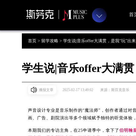
首
首页 >
留学攻略 >
学生说|音乐offer大满贯，是我“玩”出
学生说|音乐offer大满
播报文章
2025-02-17 13:49:02
来源：斯芬克音乐
声音设计专业是音乐制作的“魔法师”，创作者通过对
画、广告、剧院演出等多个领域赋予独特的听觉体验
本期我们的专访主角，在25申请季中，拿下了
伯明翰