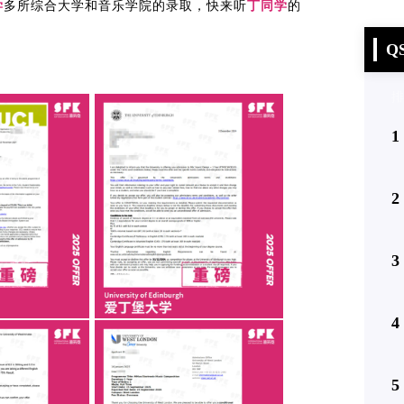
学
多所综合大学和音乐学院的录取，快来听
丁同学
的
Q
排
1
2
3
4
5