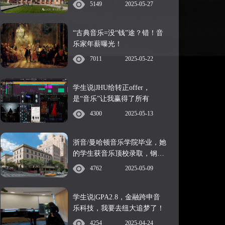
5149
2025-05-27
“古典音乐=没“钱”途？错！音
乐家年薪曝光！
7011
2025-05-22
学生说|JHU给转正offer，
是“音乐”让我赢得了所有
4300
2025-05-13
浙音/曼哈顿音乐学院毕业，她
的学生获音乐顶校录取，钢琴
表演的关键是：
4762
2025-05-09
学生说|GPA2.8，金融跨申音
乐科技，我要去纽大追梦了！
4254
2025-04-24