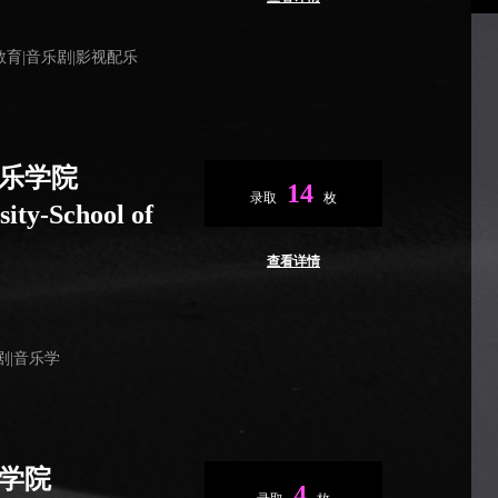
教育|音乐剧|影视配乐
乐学院
14
录取
枚
sity-School of
查看详情
剧|音乐学
学院
4