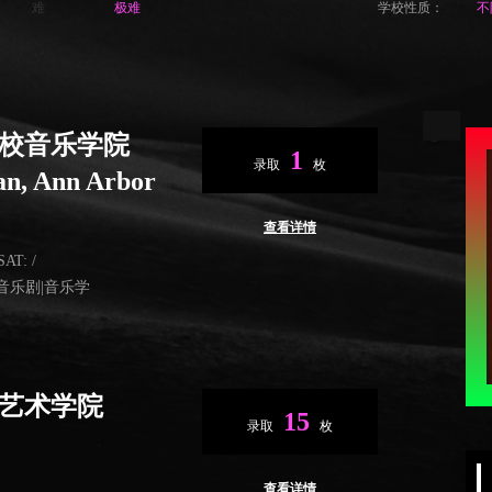
难
极难
学校性质：
不
校音乐学院
1
录取
枚
gan, Ann Arbor
查看详情
AT: /
|音乐剧|音乐学
艺术学院
15
录取
枚
查看详情