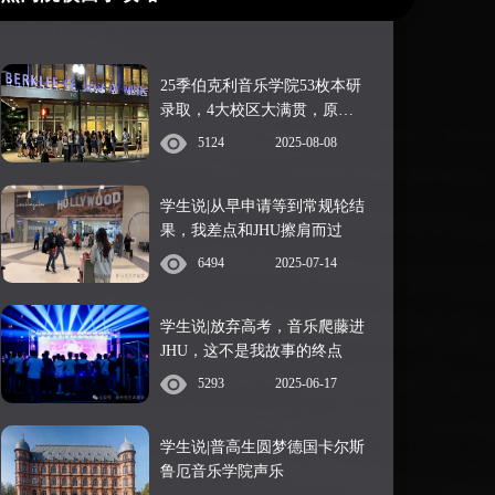
25季伯克利音乐学院53枚本研
录取，4大校区大满贯，原来
青睐这样的申请者：
5124
2025-08-08
学生说|从早申请等到常规轮结
果，我差点和JHU擦肩而过
6494
2025-07-14
学生说|放弃高考，音乐爬藤进
JHU，这不是我故事的终点
5293
2025-06-17
学生说|普高生圆梦德国卡尔斯
鲁厄音乐学院声乐